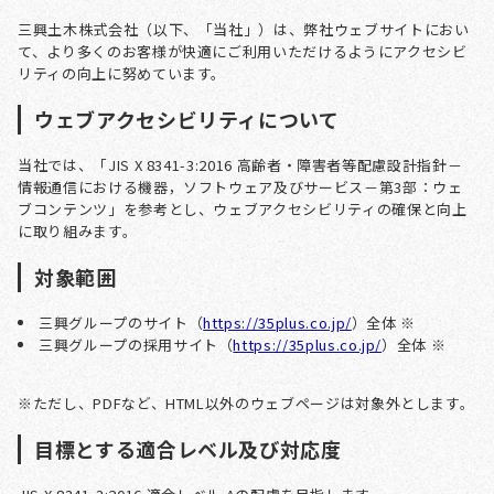
三興土木株式会社（以下、「当社」）は、弊社ウェブサイトにおい
て、より多くのお客様が快適にご利用いただけるようにアクセシビ
リティの向上に努めています。
ウェブアクセシビリティについて
当社では、「JIS X 8341-3:2016 高齢者・障害者等配慮設計指針－
情報通信における機器，ソフトウェア及びサービス－第3部：ウェ
ブコンテンツ」を参考とし、ウェブアクセシビリティの確保と向上
に取り組みます。
対象範囲
三興グループのサイト（
https://35plus.co.jp/
）全体
※
三興グループの採用サイト（
https://35plus.co.jp/
）全体
※
※ただし、PDFなど、HTML以外のウェブページは対象外とします。
目標とする適合レベル及び対応度